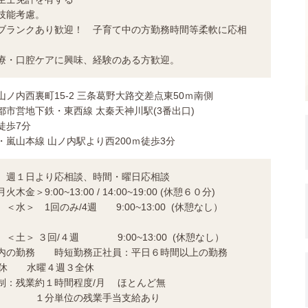
技能考慮。
ブランクあり歓迎！ 子育て中の方勤務時間等柔軟に応相
療・口腔ケアに興味、経験のある方歓迎。
ノ内西裏町15-2 三条葛野大路交差点東50ｍ南側
都市営地下鉄・東西線 太秦天神川駅(3番出口)
徒歩7分
・嵐山本線 山ノ内駅より西200ｍ徒歩3分
、週１日より応相談、時間・曜日応相談
金＞9:00~13:00 / 14:00~19:00 (休憩６０分)
回のみ/4週 9:00~13:00 (休憩なし）
回/４週 9:00~13:00 (休憩なし）
以内の勤務 時短勤務正社員：平日６時間以上の勤務
全休 水曜４週３全休
ド制：残業約１時間程度/月 ほとんど無
位の残業手当支給あり