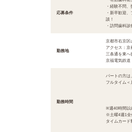
・経験不問、
応募条件
・新卒歓迎、
談！
・訪問歯科診
京都市右京区山
アクセス：京
勤務地
三条通を東へ
京福電気鉄道
パートの方は
フルタイム＜月火木
＜水＞ 1
勤務時間
＜土＞ ３
※週40時間
※土曜4週1
タイムカー
１分単