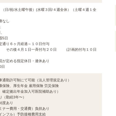
日、（日/祝/水土曜午後）(水曜３回/４週全休）（土曜４週１全
療なし
上
日、
暇5日
定通り６ヶ月経過～１０日付与
月１日一斉付与２０日 （計画的付与１０日
院が定める指定休日・連休あり
0日
車通勤許可制にて可能（法人管理規定あり）
康保険、厚生年金 雇用保険 労災保険
年金加入可医院補助あり）
り（勤続3年〜）
制度あり
ミナー費用・交通費）負担あり
インフル）予防接種費用支給