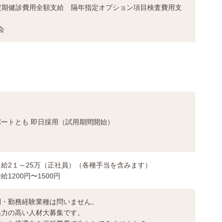
定期健診費用全額支給 隔年指定オプション項目検査費用支
会
ートとも 即日採用（試用期間開始）
給2１～25万（正社員）（各種手当を含みます）
1200円〜1500円
問・勤務経験業種は問いません。
遇力の高い人材大募集です。