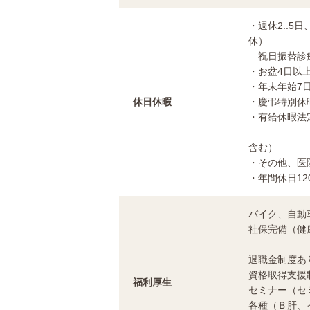
・週休2..5
休）
祝日振替診
・お盆4日以
・年末年始7
休日休暇
・慶弔特別休
・有給休暇法
その後４
含む）
・その他、医
・年間休日12
バイク、自動
社保完備（健
確定拠出
退職金制度あ
資格取得支援
福利厚生
セミナー（セ
各種（Ｂ肝、