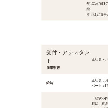
年1基本項目
給
年２ほど食事
受付・アシスタン
正社員・パ
ト
雇用形態
正社員：月
給与
パート：時給
・経験不
特に、接