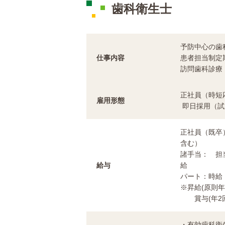
歯科衛生士
予防中心の歯
仕事内容
患者担当制定
訪問歯科診療
正社員（時短
雇用形態
即日採用（試
正社員（既卒）
含む）
諸手当： 担
給与
給
パート：時給 
※昇給(原則年
賞与(年2回
・有効歯科衛