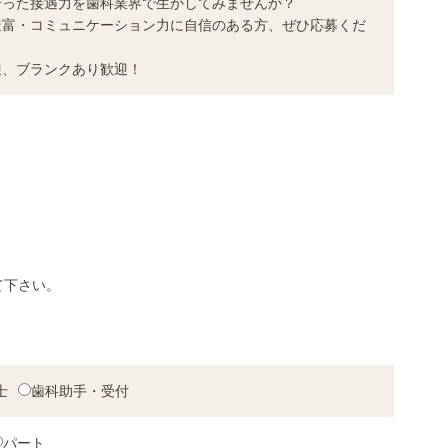
培った接遇力を歯科業界で生かしてみませんか？
豊富・コミュニケーション力に自信のある方、ぜひ応募くだ
迎、ブランクあり歓迎！
。
て下さい。
士
歯科助手・受付
パート