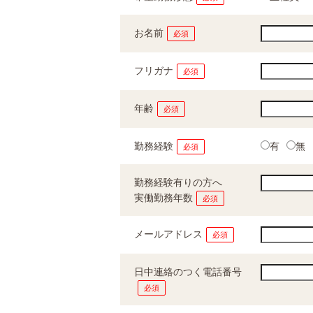
お名前
必須
フリガナ
必須
年齢
必須
勤務経験
有
無
必須
勤務経験有りの方へ
実働勤務年数
必須
メールアドレス
必須
日中連絡のつく電話番号
必須