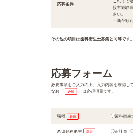
これまで
応募条件
接客経験
さい。
・新卒歓
その他の項目は歯科衛生士募集と同等です
応募フォーム
必要事項をご入力の上、入力内容を確認し
なお「
」は必須項目です。
必須
職種
歯科衛生
必須
希望勤務形態
正社員
必須